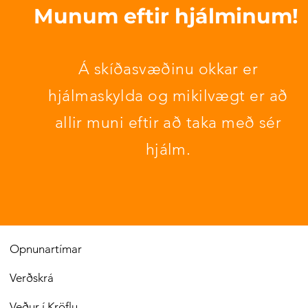
Munum eftir hjálminum!
​Á skíðasvæðinu okkar er
hjálmaskylda og mikilvægt er að
allir muni eftir að taka með sér
hjálm.
Opnunartímar
Verðskrá
Veður í Kröflu