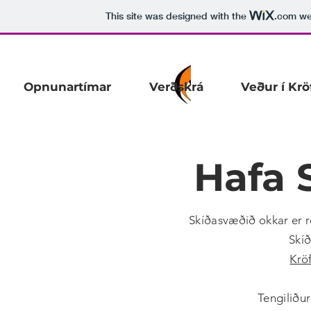
This site was designed with the
.com
web
Opnunartímar
Verðskrá
Veður í Krö
Hafa
Skíðasvæðið okkar er r
Skí
Krö
Tengiliðu