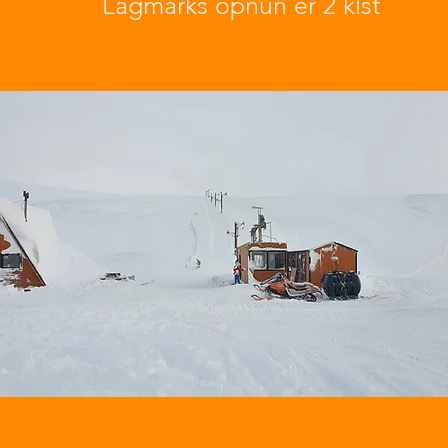
Lágmarks opnun er 2 klst